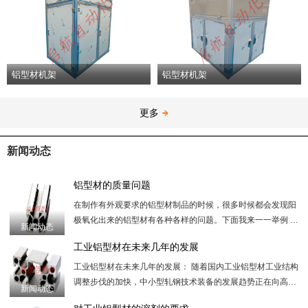
铝型材机架
铝型材机架
更多
新闻动态
铝型材的质量问题
在制作有外观要求的铝型材制品的时候，很多时候都会发现阳
极氧化出来的铝型材有各种各样的问题。下面我来一一举例 线
新闻动态
条： 1、表面有线条。这种情况也是有几种原因产生的。有
工业铝型材在未来几年的发展
工业铝型材在未来几年的发展： 随着国内工业铝型材工业结构
调整步伐的加快，中小型轧钢技术装备的发展趋势正在向高效
新闻动态
率，高品质，高精度、高质量、连续化、短流程、智能化和节