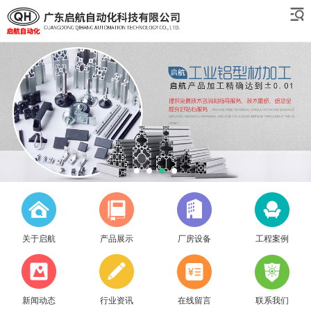
关于启航
产品展示
厂房设备
工程案例
新闻动态
行业资讯
在线留言
联系我们