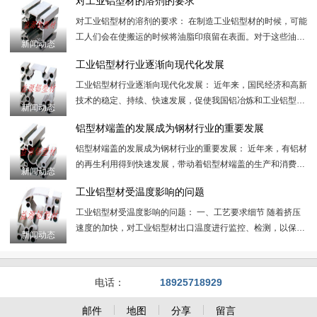
对工业铝型材的溶剂的要求
能环
对工业铝型材的溶剂的要求： 在制造工业铝型材的时候，可能
工人们会在使搬运的时候将油脂印痕留在表面。对于这些油脂
新闻动态
就应该选择脱脂的溶剂才能清洁干净。 对工业铝型材的脱油
工业铝型材行业逐渐向现代化发展
工业铝型材行业逐渐向现代化发展： 近年来，国民经济和高新
技术的稳定、持续、快速发展，促使我国铝冶炼和工业铝型材
新闻动态
业发展十分迅速。 06年的工业铝型材产量已达879.
铝型材端盖的发展成为钢材行业的重要发展
铝型材端盖的发展成为钢材行业的重要发展： 近年来，有铝材
的再生利用得到快速发展，带动着铝型材端盖的生产和消费规
新闻动态
模不断扩大，产业比重逐步提高，技术装备水平不断提升已成
工业铝型材受温度影响的问题
为我
工业铝型材受温度影响的问题： 一、工艺要求细节 随着挤压
速度的加快，对工业铝型材出口温度进行监控、检测，以保证
新闻动态
挤压产量与型材质量的最佳匹配。通常工业铝型材挤压
电话：
18925718929
邮件
地图
分享
留言