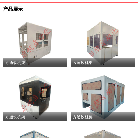
产品展示
方通铁机架
方通铁机架
方通铁机架
方通铁机架