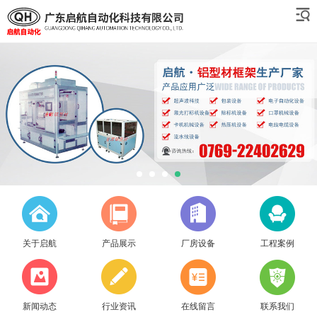
关于启航
产品展示
厂房设备
工程案例
新闻动态
行业资讯
在线留言
联系我们